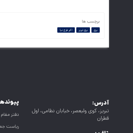
برچسب ها
برق
برق تبریز
اکبر فرج نیا
پیوندها
آدرس:
تبریز، کوی ولیعصر، خیابان نظامی، اول
دفتر مقام 
قطران
ریاست جم