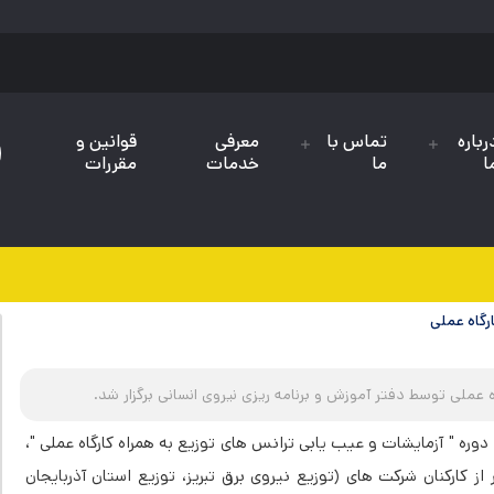
رباره
تماس با
معرفی
قوانین و
ا
ما
خدمات
مقررات
رگاه عملی
 عملی توسط دفتر آموزش و برنامه ریزی نیروی انسانی برگزار شد.
 دوره " آزمایشات و عیب یابی ترانس های توزیع به همراه کارگاه عملی "،
یخ های 11 و 12 شهریور ماه ۱۴٠۴ با حضور 60 نفر از کارکنان شرکت های (توزیع نیروی برق تبریز، توزیع استان آذربایجان