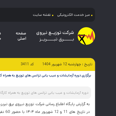
میز خدمت الکترونیکی
نقشه سایت
شرکت توزیــع نیروی
صفحه
د
اصلی
م
بـــــــرق تبــــــریــز
تاریخ :
چهارشنبه 12 شهريور 1404
کد
3411
برگزاری دوره آزمایشات و عیب یابی ترانس های توزیع به همراه کا
دوره آزمایشات و عیب یابی ترانس های توزیع به همراه کارگاه
به گزارش پایگاه اطلباع رسانی شرکت توزیع نیروی برق تبریز،
در تار