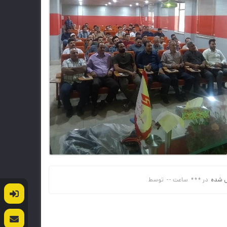
 شده
در
***
ساعت
--
توسط