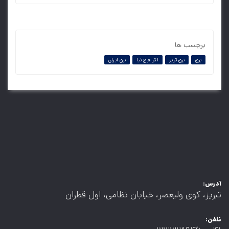
برچسب ها
برق
برق تبریز
اکبر فرج نیا
برق ایران
آدرس:
تبریز، کوی ولیعصر، خیابان نظامی، اول قطران
تلفن: